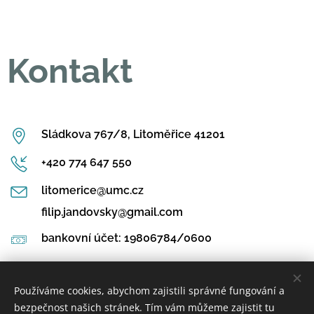
Kontakt
Sládkova 767/8, Litoměřice 41201
+420 774 647 550
litomerice@umc.cz
filip.jandovsky@gmail.com
bankovní účet:
19806784/0600
Používáme cookies, abychom zajistili správné fungování a
bezpečnost našich stránek. Tím vám můžeme zajistit tu